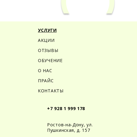
УСЛУГИ
АКЦИИ
ОТЗЫВЫ
ОБУЧЕНИЕ
О НАС
ПРАЙС
КОНТАКТЫ
+7 928 1 999 178
Ростов-на-Дону, ул.
Пушкинская, д. 157